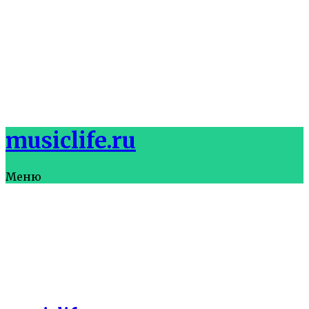
musiclife.ru
Меню