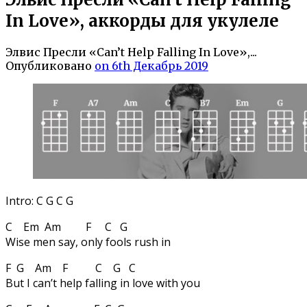
In Love», аккорды для укулеле
Элвис Пресли «Can’t Help Falling In Love»,...
Опубликовано
on 6th Декабрь 2019
Intro: C G C G
C Em Am F C G
Wise men say, only fools rush in
F G Am F C G C
But I can’t help falling in love with you