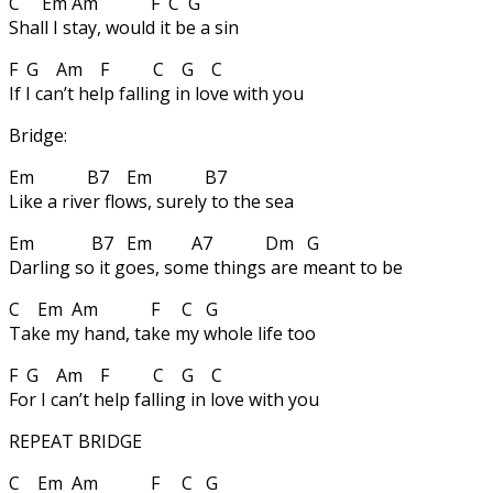
C Em Am F C G
Shall I stay, would it be a sin
F G Am F C G C
If I can’t help falling in love with you
Bridge:
Em B7 Em B7
Like a river flows, surely to the sea
Em B7 Em A7 Dm G
Darling so it goes, some things are meant to be
C Em Am F C G
Take my hand, take my whole life too
F G Am F C G C
For I can’t help falling in love with you
REPEAT BRIDGE
C Em Am F C G