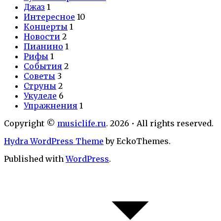
Джаз
1
Интересное
10
Концерты
1
Новости
2
Пианино
1
Рифы
1
События
2
Советы
3
Струны
2
Укулеле
6
Упражнения
1
Copyright ©
musiclife.ru
. 2026 • All rights reserved.
Hydra WordPress Theme
by EckoThemes.
Published with
WordPress
.