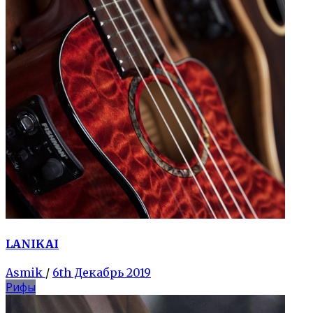
LANIKAI
Asmik
/
6th Декабрь 2019
Рифы