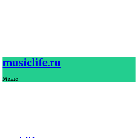
musiclife.ru
Меню